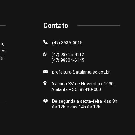
Contato
(47) 3535-0015
na,
0 m
(47) 98815-4112
de
(47) 98804-6145
prefeitura@atalanta.sc.gov.br
Avenida XV de Novembro, 1030,
Atalanta - SC, 88410-000
De segunda a sexta-feira, das 8h
às 12h e das 14h às 17h